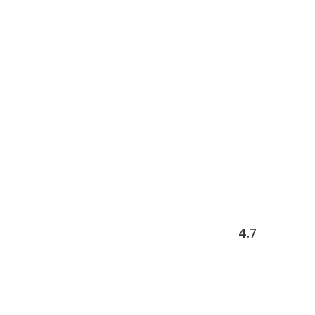
Turquía
TURQUÍA
4.7