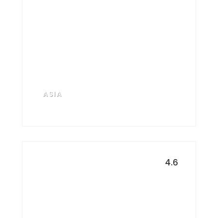
Tailandia, Vietnam y
Camboya
ASIA
4.6