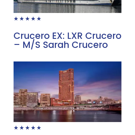
☆
☆
☆
☆
☆
Crucero EX: LXR Crucero
– M/S Sarah Crucero
☆
☆
☆
☆
☆