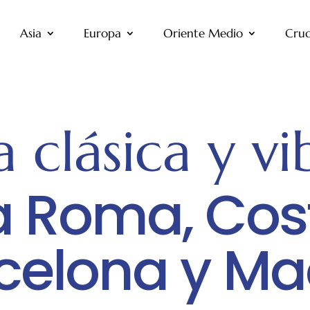
Asia
Europa
Oriente Medio
Cruc
 clásica y vi
a Roma, Cost
celona y Ma