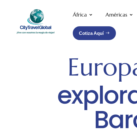
África
Américas
Cotiza Aquí
Europa
explor
Bar