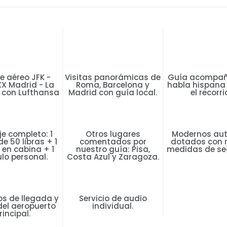
e aéreo JFK -
Visitas panorámicas de
Guía acompañ
X Madrid - La
Roma, Barcelona y
habla hispana
 con Lufthansa
Madrid con guía local.
el recorri
je completo: 1
Otros lugares
Modernos au
e 50 libras + 1
comentados por
dotados con 
en cabina + 1
nuestro guía: Pisa,
medidas de se
ulo personal.
Costa Azul y Zaragoza.
s de llegada y
Servicio de audio
del aeropuerto
individual.
rincipal.