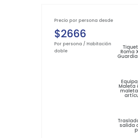
Precio por persona desde
$2666
Por persona / Habitación
Tiquet
doble
Roma X
Guardia
Equipa
Maleta d
maleta 
artíc
Traslado
salida 
p