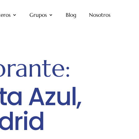
eros
Grupos
Blog
Nosotros
brante:
a Azul,
drid